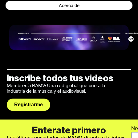
Acerca de
Inscribe todos tus videos
Membresía BAMV: Una red global que une a la
industria de la música y el audiovisual.
Registrarme
No
Enterate primero
Las últimas novedades de BAMV, directo a tu inbox.