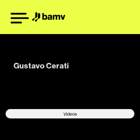
Gustavo Cerati
-
Videos
No data was found