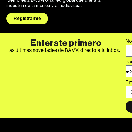
Membresía BAMV: Una red global que une a la
industria de la música y el audiovisual.
Registrarme
No
Enterate primero
Las últimas novedades de BAMV, directo a tu inbox.
Pa
Em