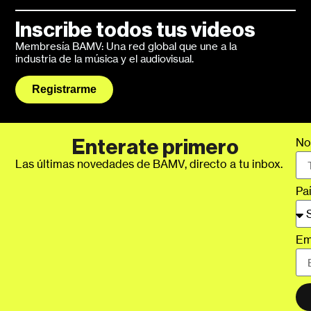
Inscribe todos tus videos
Membresía BAMV: Una red global que une a la
industria de la música y el audiovisual.
Registrarme
No
Enterate primero
Las últimas novedades de BAMV, directo a tu inbox.
Pa
Em