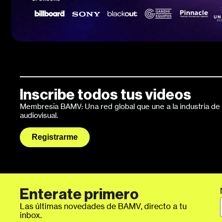
Inscribe todos tus videos
Membresía BAMV: Una red global que une a la industria de l
audiovisual.
Registrarme
Enterate primero
Las últimas novedades de BAMV, directo a tu
inbox.