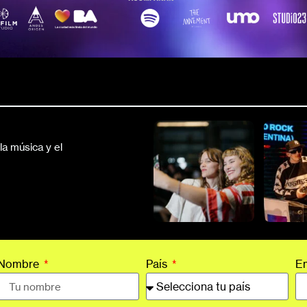
a música y el
Nombre
País
E