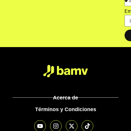
Em
Acerca de
Términos y Condiciones