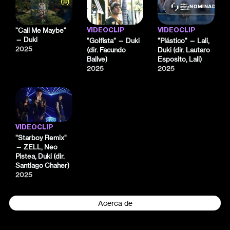
NOMINADO
"Call Me Maybe"
VIDEOCLIP
VIDEOCLIP
— Duki
"Golfista" — Duki
"Plástico" — Lali,
2025
(dir. Facundo
Duki (dir. Lautaro
Ballve)
Esposito, Lali)
2025
2025
VIDEOCLIP
"Starboy Remix"
— ZELL, Neo
Pistea, Duki (dir.
Santiago Chaher)
2025
Acerca de