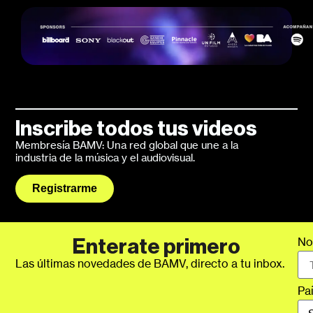
Inscribe todos tus videos
Membresía BAMV: Una red global que une a la
industria de la música y el audiovisual.
Registrarme
No
Enterate primero
Las últimas novedades de BAMV, directo a tu inbox.
Pa