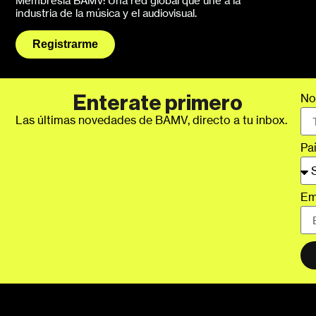
Membresía BAMV: Una red global que une a la
industria de la música y el audiovisual.
Registrarme
No
Enterate primero
Las últimas novedades de BAMV, directo a tu inbox.
Pa
Em