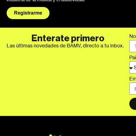
Registrarme
No
Enterate primero
Las últimas novedades de BAMV, directo a tu inbox.
Pa
Em