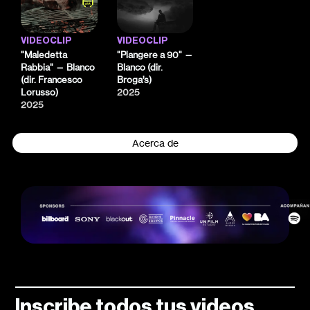
VIDEOCLIP
VIDEOCLIP
"Maledetta
"Piangere a 90" —
Rabbia" — Blanco
Blanco (dir.
(dir. Francesco
Broga’s)
Lorusso)
2025
2025
Acerca de
Inscribe todos tus videos