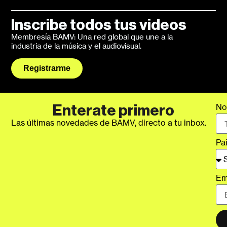
Inscribe todos tus videos
Membresía BAMV: Una red global que une a la
industria de la música y el audiovisual.
Registrarme
No
Enterate primero
Las últimas novedades de BAMV, directo a tu inbox.
Pa
Em