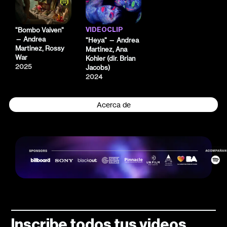
"Bombo Vaiven"
VIDEOCLIP
— Andrea
"Heya" — Andrea
Martinez, Rossy
Martinez, Ana
War
Kohler (dir. Brian
2025
Jacobs)
2024
Acerca de
Inscribe todos tus videos