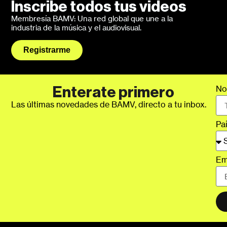
Inscribe todos tus videos
Membresía BAMV: Una red global que une a la
industria de la música y el audiovisual.
Registrarme
No
Enterate primero
Las últimas novedades de BAMV, directo a tu inbox.
Pa
Em