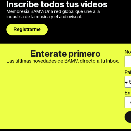
Inscribe todos tus videos
Membresía BAMV: Una red global que une a la
industria de la música y el audiovisual.
Registrarme
No
Enterate primero
Las últimas novedades de BAMV, directo a tu inbox.
Pa
Em