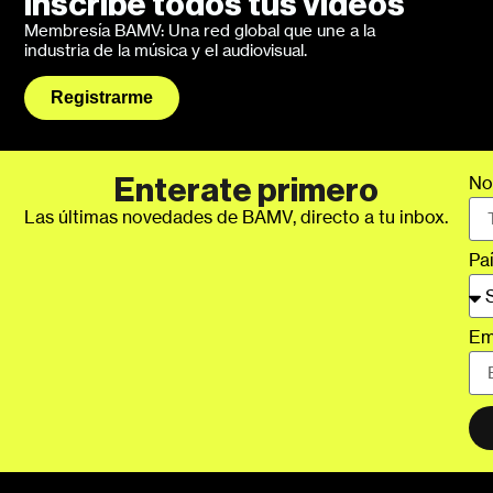
Inscribe todos tus videos
Membresía BAMV: Una red global que une a la
industria de la música y el audiovisual.
Registrarme
No
Enterate primero
Las últimas novedades de BAMV, directo a tu inbox.
Pa
Em